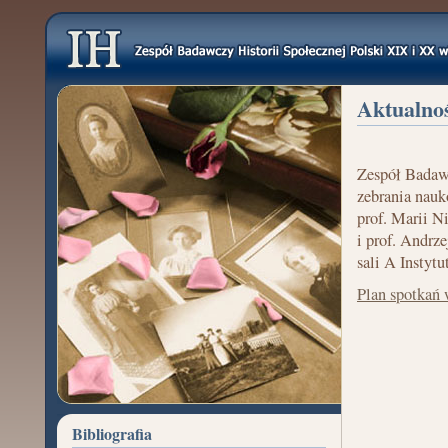
Aktualno
Zespół Badawc
zebrania nauk
prof. Marii N
i prof. Andrz
sali A Instyt
Plan spotkań
Bibliografia