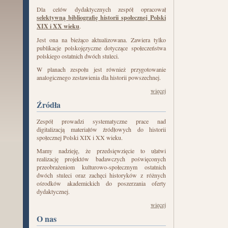
Dla celów dydaktycznych zespół opracował
selektywną bibliografię historii społecznej Polski
XIX i XX wieku
.
Jest ona na bieżąco aktualizowana. Zawiera tylko
publikacje polskojęzyczne dotyczące społeczeństwa
polskiego ostatnich dwóch stuleci.
W planach zespołu jest również przygotowanie
analogicznego zestawienia dla historii powszechnej.
więcej
Źródła
Zespół prowadzi systematyczne prace nad
digitalizacją materiałów źródłowych do historii
społecznej Polski XIX i XX wieku.
Mamy nadzieję, że przedsięwzięcie to ułatwi
realizację projektów badawczych poświęconych
przeobrażeniom kulturowo-społecznym ostatnich
dwóch stuleci oraz zachęci historyków z różnych
ośrodków akademickich do poszerzania oferty
dydaktycznej.
więcej
O nas