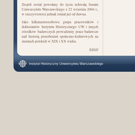
Zespół został powołany do życia uchwałą Senatu
Uniwersytetu Warszawskiego z 22 września 2004 r.,
w rzeczywistości jednak istniał już od dawna.
Jako kilkunastoosobowa grupa pracowników i
doktorantów Instytutu Historycznego UW i innych
ośrodków badawczych prowadzimy prace badawcze
nad historią przeobrażeń społeczno-kulturowych na
ziemiach polskich w XIX i XX wieku.
więcej
Instytut Historyczny Uniwersytetu Warszawskiego