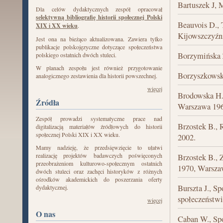
Bartuszek J,
Dla celów dydaktycznych zespół opracował
selektywną bibliografię historii społecznej Polski
Beauvois D., T
XIX i XX wieku
.
Kijowszczyźn
Jest ona na bieżąco aktualizowana. Zawiera tylko
publikacje polskojęzyczne dotyczące społeczeństwa
Borzymińska 
polskiego ostatnich dwóch stuleci.
W planach zespołu jest również przygotowanie
Borzyszkowski
analogicznego zestawienia dla historii powszechnej.
więcej
Brodowska H.
Źródła
Warszawa 196
Zespół prowadzi systematyczne prace nad
Brzostek B., 
digitalizacją materiałów źródłowych do historii
społecznej Polski XIX i XX wieku.
2002.
Mamy nadzieję, że przedsięwzięcie to ułatwi
realizację projektów badawczych poświęconych
Brzostek B., 
przeobrażeniom kulturowo-społecznym ostatnich
1970, Warsza
dwóch stuleci oraz zachęci historyków z różnych
ośrodków akademickich do poszerzania oferty
Burszta J., S
dydaktycznej.
społeczeństw
więcej
O nas
Caban W., Spo