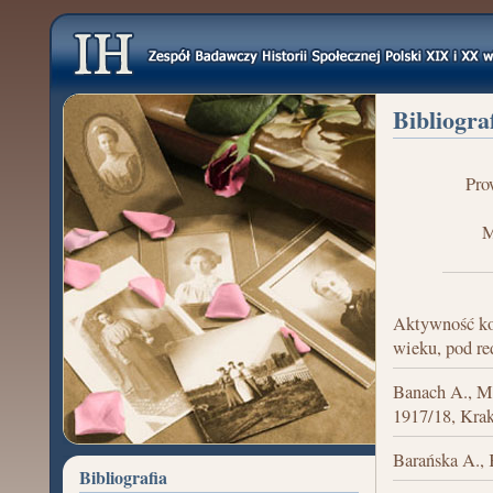
Bibliogra
Pro
M
Aktywność ko
wieku, pod re
Banach A., Mł
1917/18, Kra
Barańska A.,
Bibliografia