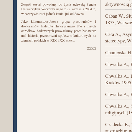
aktywnością g
Zespół został powołany do życia uchwałą Senatu
Uniwersytetu Warszawskiego z 22 września 2004 r.,
w rzeczywistości jednak istniał już od dawna.
Caban W., Słu
Jako kilkunastoosobowa grupa pracowników i
1873, Warsza
doktorantów Instytutu Historycznego UW i innych
ośrodków badawczych prowadzimy prace badawcze
Cała A., Asym
nad historią przeobrażeń społeczno-kulturowych na
stereotypy, W
ziemiach polskich w XIX i XX wieku.
więcej
Chamerska H.
Chwalba A., H
Chwalba A., 
Kraków 1995
Chwalba A., 
Chwalba A., S
religijnych (
Czadecka B., 
austriackim w