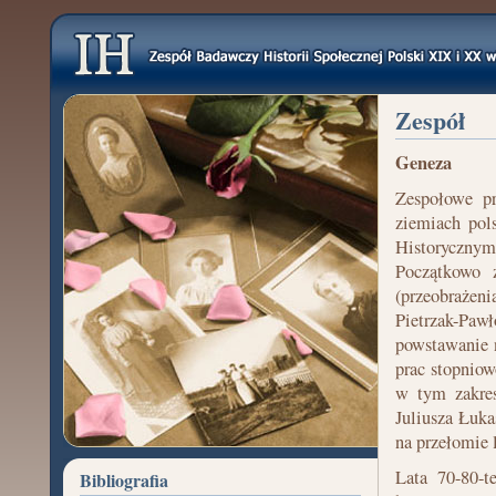
Zespół
Geneza
Zespołowe pr
ziemiach pol
Historycznym 
Początkowo 
(przeobrażeni
Pietrzak-Paw
powstawanie 
prac stopnio
w tym zakres
Juliusza Łuka
na przełomie
Lata 70-80-t
Bibliografia