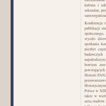
kultura i se
seksualne, pr
samoorganizac
Konferencje t
publikacji st
społecznego, 
wyszło dzie
spotkania ko
niezbyt częs
badawczych 
najmłodszym 
bowiem zaws
powstających
Historii PAN,
pozawarszaws
Historycznym
Polsce w XIX
także w wiel
seria studiów