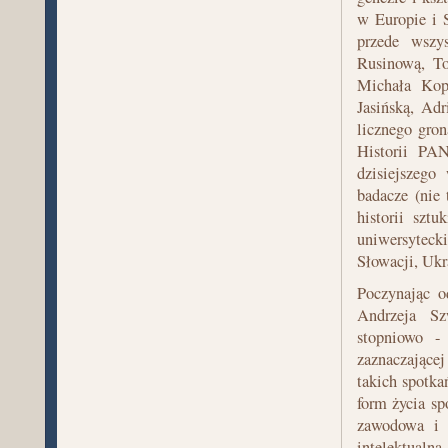
w Europie i 
przede wszy
Rusinową, To
Michała Kop
Jasińską, Ad
licznego gron
Historii PA
dzisiejszego
badacze (nie 
historii sztu
uniwersytecki
Słowacji, Ukra
Poczynając o
Andrzeja Sz
stopniowo -
zaznaczające
takich spotka
form życia sp
zawodowa i k
intelektualna