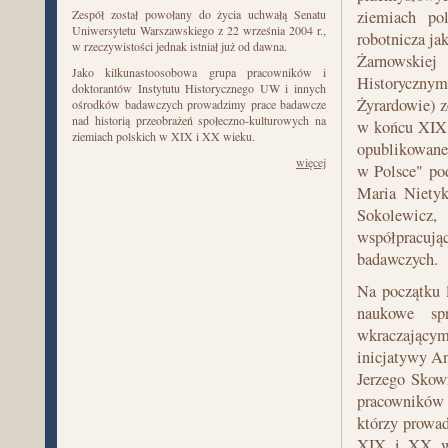
Zespół został powołany do życia uchwałą Senatu
ziemiach pol
Uniwersytetu Warszawskiego z 22 września 2004 r.,
robotnicza ja
w rzeczywistości jednak istniał już od dawna.
Żarnowskiej
Jako kilkunastoosobowa grupa pracowników i
Historycznym
doktorantów Instytutu Historycznego UW i innych
Żyrardowie) z
ośrodków badawczych prowadzimy prace badawcze
nad historią przeobrażeń społeczno-kulturowych na
w końcu XIX 
ziemiach polskich w XIX i XX wieku.
opublikowane 
więcej
w Polsce" pod
Maria Nietyk
Sokolewicz
współpracuj
badawczych.
Na początku l
naukowe sp
wkraczającym
inicjatywy An
Jerzego Skowr
pracowników 
którzy prowad
XIX i XX wi