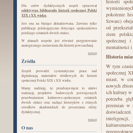
historii spo
Dla celów dydaktycznych zespół opracował
wymienionych
selektywną bibliografię historii społecznej Polski
pokolenie hi
XIX i XX wieku
.
Szwarc) obej
Jest ona na bieżąco aktualizowana. Zawiera tylko
od przekszta
publikacje polskojęzyczne dotyczące społeczeństwa
polskiego ostatnich dwóch stuleci.
ziem polski
społecznej 
W planach zespołu jest również przygotowanie
analogicznego zestawienia dla historii powszechnej.
mentalności i
więcej
Historia mias
Źródła
W tym czasie
Zespół prowadzi systematyczne prace nad
społecznej X
digitalizacją materiałów źródłowych do historii
miast, w cor
społecznej Polski XIX i XX wieku.
nowych zbioro
Mamy nadzieję, że przedsięwzięcie to ułatwi
ich kultury w
realizację projektów badawczych poświęconych
przeobrażeniom kulturowo-społecznym ostatnich
potrzeba głę
dwóch stuleci oraz zachęci historyków z różnych
przemian w m
ośrodków akademickich do poszerzania oferty
doświadczeń
dydaktycznej.
inteligencji
więcej
kulturoznaw
O nas
przemysłowyc