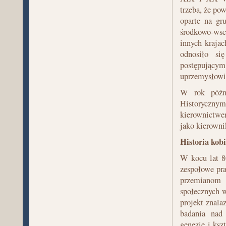
trzeba, że po
oparte na gr
środkowo-wsch
innych kraja
odnosiło si
postępujący
uprzemysłowie
W rok późni
Historyczn
kierownictwem
jako kierowni
Historia kobi
W kocu lat 8
zespołowe pr
przemianom 
społecznych 
projekt znal
badania nad 
genezie i ks