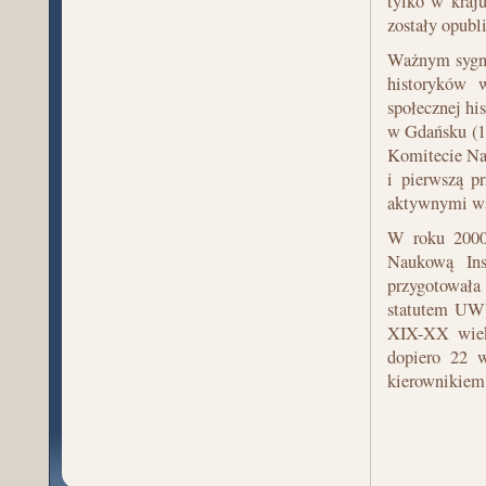
tylko w kraju
zostały opubl
Ważnym sygnał
historyków w
społecznej hi
w Gdańsku (1
Komitecie Nau
i pierwszą p
aktywnymi ws
W roku 2000
Naukową Ins
przygotowała
statutem UW)
XIX-XX wieku
dopiero 22 w
kierownikiem 