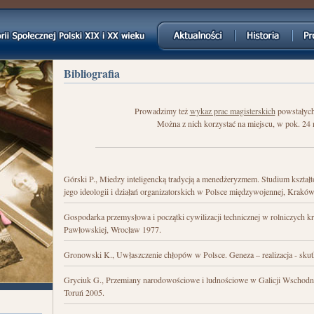
Jump to navigation
Bibliografia
Prowadzimy też
wykaz prac magisterskich
powstałych
Można z nich korzystać na miejscu, w pok. 24 na
Górski P., Miedzy inteligencką tradycją a menedżeryzmem. Studium kształ
jego ideologii i działań organizatorskich w Polsce międzywojennej, Krakó
Gospodarka przemysłowa i początki cywilizacji technicznej w rolniczych kra
Pawłowskiej, Wrocław 1977.
Gronowski K., Uwłaszczenie chłopów w Polsce. Geneza – realizacja - sku
Gryciuk G., Przemiany narodowościowe i ludnościowe w Galicji Wschodni
Toruń 2005.