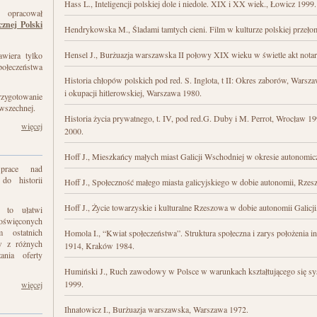
Hass L., Inteligencji polskiej dole i niedole. XIX i XX wiek., Łowicz 1999.
 opracował
cznej Polski
Hendrykowska M., Śladami tamtych cieni. Film w kulturze polskiej przeło
Hensel J., Burżuazja warszawska II połowy XIX wieku w świetle akt nota
awiera tylko
połeczeństwa
Historia chłopów polskich pod red. S. Inglota, t II: Okres zaborów, Warszaw
i okupacji hitlerowskiej, Warszawa 1980.
zygotowanie
owszechnej.
Historia życia prywatnego, t. IV, pod red.G. Duby i M. Perrot, Wrocław 19
więcej
2000.
Hoff J., Mieszkańcy małych miast Galicji Wschodniej w okresie autonom
 prace nad
 do historii
Hoff J., Społeczność małego miasta galicyjskiego w dobie autonomii, Rze
Hoff J., Życie towarzyskie i kulturalne Rzeszowa w dobie autonomii Galicj
e to ułatwi
oświęconych
m ostatnich
Homola I., “Kwiat społeczeństwa”. Struktura społeczna i zarys położenia in
ów z różnych
1914, Kraków 1984.
ania oferty
Humiński J., Ruch zawodowy w Polsce w warunkach kształtującego się sy
1999.
więcej
Ihnatowicz I., Burżuazja warszawska, Warszawa 1972.