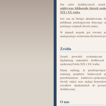
Dla celów dydaktycznych zespół
selektywną bibliografię historii społe
XIX i XX wieku
.
Jest ona na bieżąco aktualizowana. Z
publikacje polskojęzyczne dotyczące s
polskiego ostatnich dwóch stuleci.
W planach zespołu jest również pr
analogicznego zestawienia dla historii p
Źródła
Zespół prowadzi systematyczne
digitalizacją materiałów źródłowych
społecznej Polski XIX i XX wieku.
Mamy nadzieję, że przedsięwzięci
realizację projektów badawczych p
przeobrażeniom kulturowo-społeczny
dwóch stuleci oraz zachęci historyk
ośrodków akademickich do poszerz
dydaktycznej.
O nas