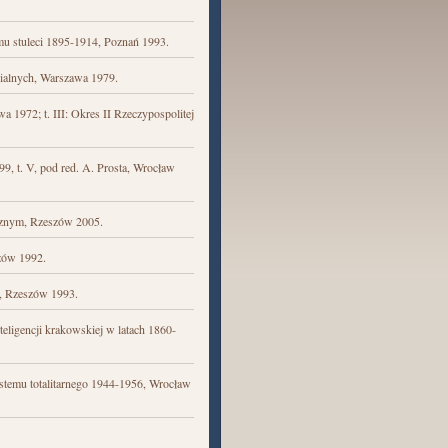
mu stuleci 1895-1914, Poznań 1993.
rialnych, Warszawa 1979.
a 1972; t. III: Okres II Rzeczypospolitej
99, t. V, pod red. A. Prosta, Wrocław
icznym, Rzeszów 2005.
szów 1992.
i, Rzeszów 1993.
teligencji krakowskiej w latach 1860-
stemu totalitarnego 1944-1956, Wrocław