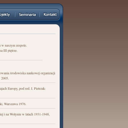
 w naszym zespole.
 III piętrze.
towania środowiska naukowej organizacji
w 2005.
jach Europy, pod red. I. Pietrzak-
tki, Warszawa 1976.
ej i na Wołyniu w latach 1931-1948,