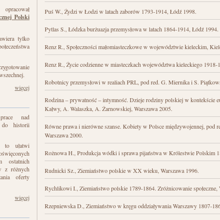
 opracował
Puś W., Żydzi w Łodzi w latach zaborów 1793-1914, Łódź 1998.
cznej Polski
Pytlas S., Łódzka burżuazja przemysłowa w latach 1864-1914, Łódź 1994.
awiera tylko
połeczeństwa
Renz R., Społeczności małomiasteczkowe w województwie kieleckim, Kiel
Renz R., Życie codzienne w miasteczkach województwa kieleckiego 1918-1
zygotowanie
owszechnej.
Robotnicy przemysłowi w realiach PRL, pod red. G. Miernika i S. Piątko
więcej
Rodzina – prywatność – intymność. Dzieje rodziny polskiej w kontekście e
Kałwy, A. Walaszka, A. Żarnowskiej, Warszawa 2005.
 prace nad
 do historii
Równe prawa i nierówne szanse. Kobiety w Polsce międzywojennej, pod re
Warszawa 2000.
e to ułatwi
Rożnowa H., Produkcja wódki i sprawa pijaństwa w Królestwie Polskim 
oświęconych
m ostatnich
ów z różnych
Rudnicki Sz., Ziemiaństwo polskie w XX wieku, Warszawa 1996.
ania oferty
Rychlikowi I., Ziemiaństwo polskie 1789-1864. Zróżnicowanie społeczne,
więcej
Rzepniewska D., Ziemiaństwo w kręgu oddziaływania Warszawy 1807-18