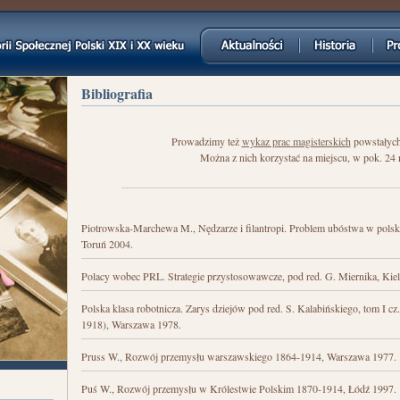
Jump to navigation
Bibliografia
Prowadzimy też
wykaz prac magisterskich
powstałych
Można z nich korzystać na miejscu, w pok. 24 na
Piotrowska-Marchewa M., Nędzarze i filantropi. Problem ubóstwa w polskie
Toruń 2004.
Polacy wobec PRL. Strategie przystosowawcze, pod red. G. Miernika, Kiel
Polska klasa robotnicza. Zarys dziejów pod red. S. Kalabińskiego, tom I cz
1918), Warszawa 1978.
Pruss W., Rozwój przemysłu warszawskiego 1864-1914, Warszawa 1977.
Puś W., Rozwój przemysłu w Królestwie Polskim 1870-1914, Łódź 1997.