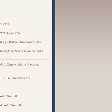
ce 1990.
939, Kielce 1994.
wskiego, Radom-Starachowice 2005.
uropejskim. Zbiór studiów pod red. D.
d. A. Żarnowskiej i A. Szwarca,
1815-1863, Warszawa 1967.
 Warszawa 1983.
64, Warszawa 1982.