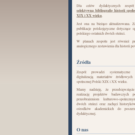
Dla celów dydaktycznych zespół
selektywną bibliografię historii społe
XIX i XX wieku
.
Jest ona na bieżąco aktualizowana. Z
publikacje polskojęzyczne dotyczące s
polskiego ostatnich dwóch stuleci.
W planach zespołu jest również pr
analogicznego zestawienia dla historii p
Źródła
Zespół prowadzi systematyczne
digitalizacją materiałów źródłowych
społecznej Polski XIX i XX wieku.
Mamy nadzieję, że przedsięwzięci
realizację projektów badawczych p
przeobrażeniom kulturowo-społeczny
dwóch stuleci oraz zachęci historyk
ośrodków akademickich do poszerz
dydaktycznej.
O nas