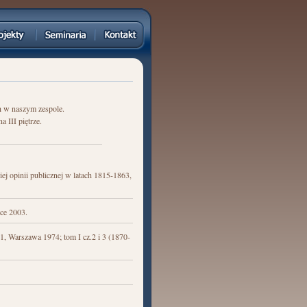
 w naszym zespole.
 III piętrze.
j opinii publicznej w latach 1815-1863,
ce 2003.
.1, Warszawa 1974; tom I cz.2 i 3 (1870-